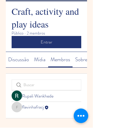
Craft, activity and
play ideas
Público
·
2 membros
Entrar
Discussão
Mídia
Membros
Sobre
Rupali Wankhede
flavinhafracj
flavinhafracj