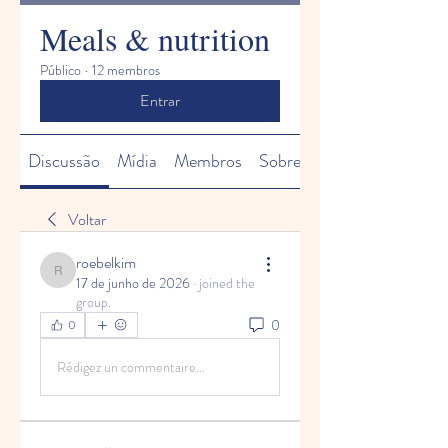
Meals & nutrition
Público
·
12 membros
Entrar
Discussão
Mídia
Membros
Sobre
Voltar
roebelkim
roebelkim
17 de junho de 2026
·
joined the
group.
0
0
Rédigez un commentaire...