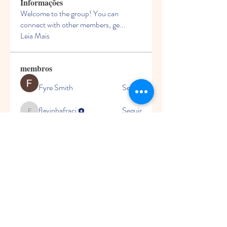
Informações
Welcome to the group! You can
connect with other members, ge
...
Leia Mais
membros
Fyre Smith
Seguir
flavinhafracj
Seguir
flavinhafracj
James Froster
Seguir
roebelkim
Seguir
roebelkim
Nikhil Marketysers
Seguir
Ver todos os membros (12)